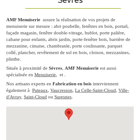
AMF Menuiserie
assure la réalisation de vos projets de
menuiserie sur mesure : abri poubelle, fenêtres en bois, portail,
façade magasin, fenêtre double-vitrage, hublot, porte palière,
cabane pour enfants, abris jardin, porte-fenêtre bois, barrière de
mezzanine, cimaise, chambranle, porte coulissante, parquet
collé, plancher, revêtement de sol en bois, cloison, mezzanines,
plinthe.
Située à proximité de
Sèvres
,
AMF Menuiserie
est aussi
spécialisée en
Menuiserie
, et .
Nos artisans experts en
Fabrication en bois
interviennent
également à
Puteaux
,
Vaucresson
,
La Celle-Saint-Cloud
,
Ville-
d'Avray
,
Saint-Cloud
ou
Suresnes
.