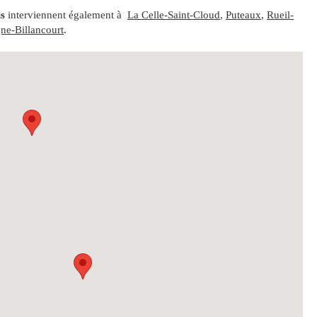
is
interviennent également à
La Celle-Saint-Cloud
,
Puteaux
,
Rueil-
ne-Billancourt
.